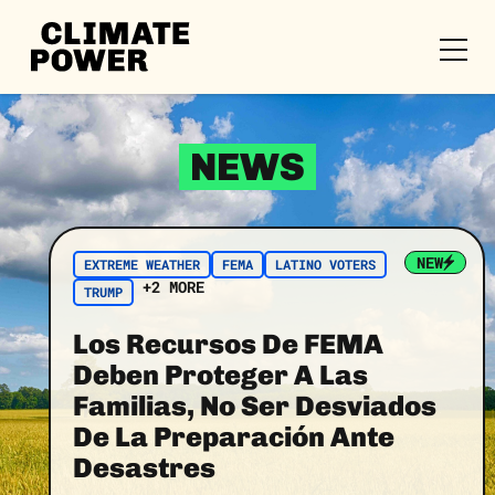
CLIMATE
POWER
Skip to content
Skip to content
NEWS
NEW
EXTREME WEATHER
FEMA
LATINO VOTERS
+2 MORE
TRUMP
Los Recursos De FEMA
Deben Proteger A Las
Familias, No Ser Desviados
De La Preparación Ante
Desastres