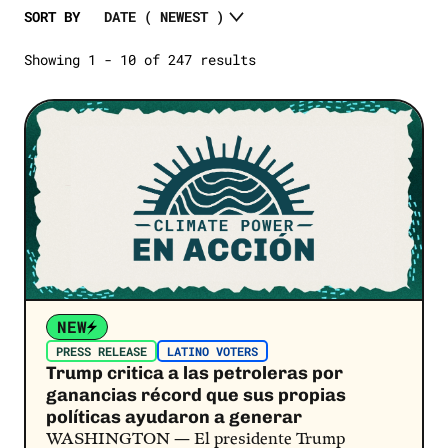
SELECT A STATE
Economy
SORT BY
Open Letters
Oil and Gas
Showing 1 - 10 of 247 results
SELECT A STATE
Polling
Jobs
Report
Post Link
2024 Election
Explainer
Extreme Weather
Fact Check
Latino Voters
Fact Sheet
Costs
SEE MORE
Climate
SEE MORE
NEW
PRESS RELEASE
LATINO VOTERS
Trump critica a las petroleras por
ganancias récord que sus propias
políticas ayudaron a generar
WASHINGTON — El presidente Trump