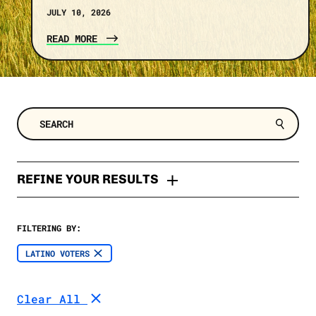
JULY 10, 2026
READ MORE
REFINE YOUR RESULTS
TYPES
FILTERING BY:
Press Release
TOPIC
LATINO VOTERS
Opinion
Clean Energy
SELECT A DATE RANGE
Memo
Clear All
Trump
News