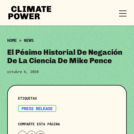
CLIMATE
POWER
Skip to content
Skip to content
ES
HOME
>
NEWS
El Pésimo Historial De Negación
De La Ciencia De Mike Pence
octubre 6, 2020
ETIQUETAS
PRESS RELEASE
COMPARTE ESTA PÁGINA