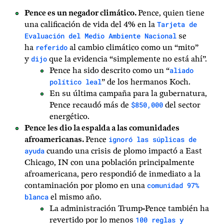
Pence es un negador climático.
Pence, quien tiene
Tarjeta de
una calificación de vida del 4% en la
Evaluación del Medio Ambiente Nacional
se
referido
ha
al cambio climático como un “mito”
dijo
y
que la evidencia “simplemente no está ahí”.
aliado
Pence ha sido descrito como un “
político leal
” de los hermanos Koch.
En su última campaña para la gubernatura,
$850,000
Pence recaudó más de
del sector
energético.
Pence les dio la espalda a las comunidades
ignoró las súplicas de
afroamericanas.
Pence
ayuda
cuando una crisis de plomo impactó a East
Chicago, IN con una población principalmente
afroamericana, pero respondió de inmediato a la
comunidad 97%
contaminación por plomo en una
blanca
el mismo año.
La administración Trump-Pence también ha
100 reglas y
revertido por lo menos