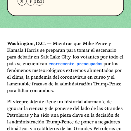
Share
Share
Share
this
this
this
page
page
page
on
on
via
Twitter
Facebook
email.
Washington, D.C.
— Mientras que Mike Pence y
Kamala Harris se preparan para tomar el escenario
para debatir en Salt Lake City, los votantes por todo el
enormemente preocupados
país se encuentran
por los
fenómenos meteorológicos extremos alimentados por
el clima, la pandemia del coronavirus en curso y el
lamentable fracaso de la administración Trump-Pence
para lidiar con ambos.
El vicepresidente tiene un historial alarmante de
ignorar la ciencia y de ponerse del lado de las Grandes
Petroleras y ha sido una pieza clave en la decisión de
la administración Trump-Pence de poner a negadores
climáticos y a cabilderos de las Grandes Petroleras en