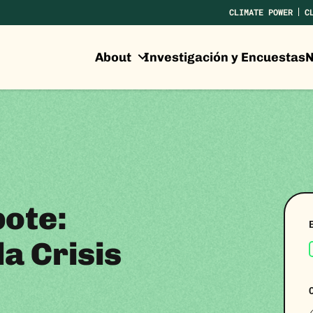
CLIMATE POWER
C
About
Investigación y Encuestas
N
bote:
la Crisis