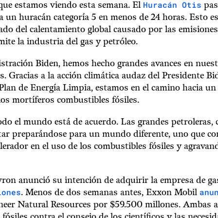
Huracán Otis
o que estamos viendo esta semana. El
pas
a un huracán categoría 5 en menos de 24 horas. Esto es
ltado del calentamiento global causado por las emisiones
ite la industria del gas y petróleo.
stración Biden, hemos hecho grandes avances en nuestr
s. Gracias a la acción climática audaz del Presidente Bi
lan de Energía Limpia, estamos en el camino hacia 
los mortíferos combustibles fósiles.
odo el mundo está de acuerdo. Las grandes petroleras
tar preparándose para un mundo diferente, uno que co
lerador en el uso de los combustibles fósiles y agravand
ron anunció su intención de adquirir la empresa de ga
lones
anu
. Menos de dos semanas antes, Exxon Mobil
ioneer Natural Resources por $59.500 millones. Ambas
fósiles contra el consejo de los científicos y las necesi