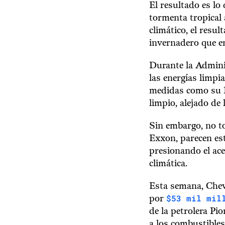
El resultado es l
tormenta tropical 
climático, el resu
invernadero que em
Durante la Admini
las energías limpia
medidas como su P
limpio, alejado de 
Sin embargo, no t
Exxon, parecen es
presionando el ace
climática.
Esta semana, Chev
$53 mil mil
por
de la petrolera P
a los combustibles 