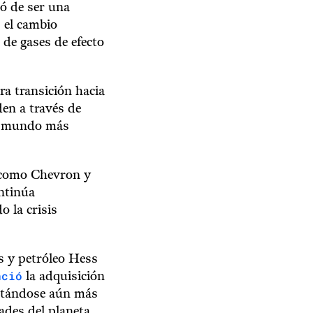
ó de ser una
 el cambio
 de gases de efecto
a transición hacia
den a través de
un mundo más
, como Chevron y
ntinúa
o la crisis
s y petróleo Hess
nció
la adquisición
 atándose aún más
dades del planeta.