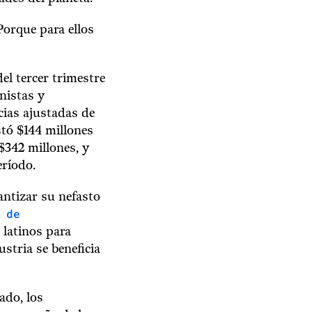
Porque para ellos
el tercer trimestre
nistas y
ias ajustadas de
stó $144 millones
$342 millones, y
eríodo.
antizar su nefasto
 de
 latinos para
ustria se beneficia
ado, los