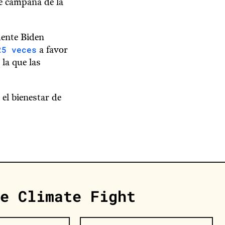
e campaña de la
dente Biden
25 veces
a favor
 la que las
 el bienestar de
e Climate Fight