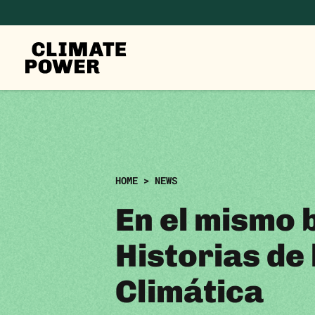
CLIMATE
POWER
Skip to content
Skip to content
ES
HOME
>
NEWS
En el mismo 
Historias de 
Climática