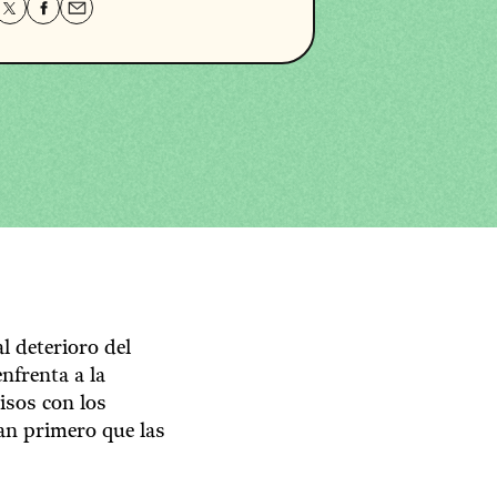
Share
Share
Share
this
this
this
page
page
page
on
on
via
Twitter
Facebook
email.
l deterioro del
nfrenta a la
isos con los
van primero que las