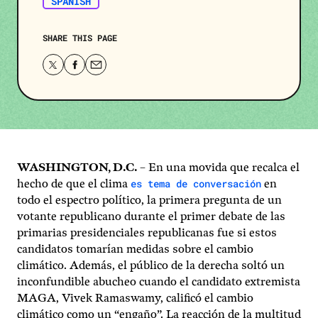
SPANISH
SHARE THIS PAGE
Share
Share
Share
this
this
this
page
page
page
on
on
via
Twitter
Facebook
email.
WASHINGTON, D.C.
– En una movida que recalca el
es tema de conversación
hecho de que el clima
en
todo el espectro político, la primera pregunta de un
votante republicano durante el primer debate de las
primarias presidenciales republicanas fue si estos
candidatos tomarían medidas sobre el cambio
climático. Además, el público de la derecha soltó un
inconfundible abucheo cuando el candidato extremista
MAGA, Vivek Ramaswamy, calificó el cambio
climático como un “engaño”. La reacción de la multitud