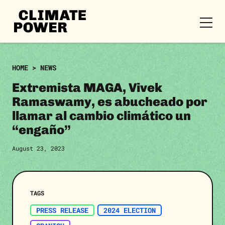
CLIMATE
POWER
Skip to content
Skip to content
HOME
>
NEWS
Extremista MAGA, Vivek
Ramaswamy, es abucheado por
llamar al cambio climático un
“engaño”
August 23, 2023
TAGS
PRESS RELEASE
2024 ELECTION