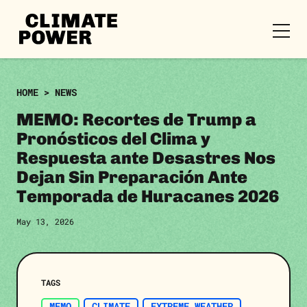
CLIMATE
POWER
Skip to content
Skip to content
HOME
>
NEWS
MEMO: Recortes de Trump a
Pronósticos del Clima y
Respuesta ante Desastres Nos
Dejan Sin Preparación Ante
Temporada de Huracanes 2026
May 13, 2026
TAGS
MEMO
CLIMATE
EXTREME WEATHER