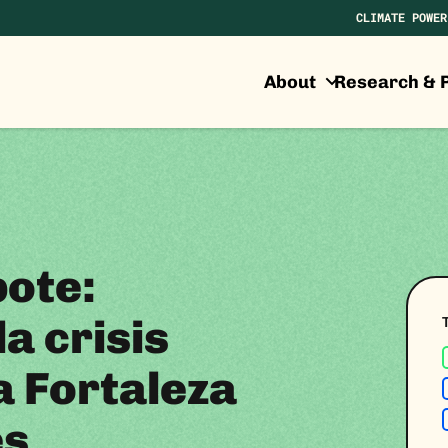
CLIMATE POWER
About
Research & P
bote:
la crisis
a Fortaleza
es