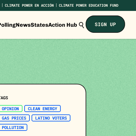
CLIMATE POWER EN ACCIÓN
CLIMATE POWER EDUCATION FUND
Search
SIGN UP
olling
News
States
Action Hub
Climate
Power...
TAGS
OPINION
CLEAN ENERGY
GAS PRICES
LATINO VOTERS
POLLUTION