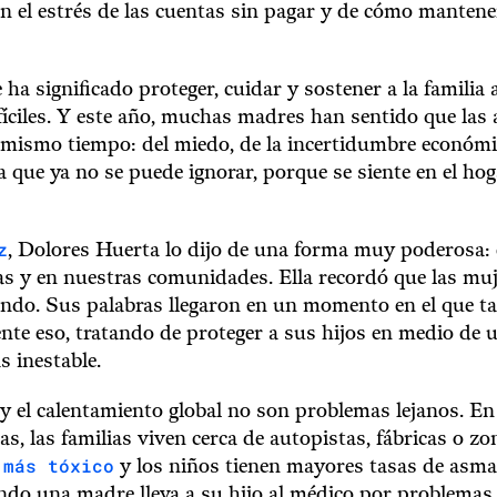
on el estrés de las cuentas sin pagar y de cómo manten
a significado proteger, cuidar y sostener a la familia 
ciles. Y este año, muchas madres han sentido que las
l mismo tiempo: del miedo, de la incertidumbre económ
a que ya no se puede ignorar, porque se siente en el hog
z
, Dolores Huerta lo dijo de una forma muy poderosa:
as y en nuestras comunidades. Ella recordó que las muj
ndo. Sus palabras llegaron en un momento en el que t
te eso, tratando de proteger a sus hijos en medio de 
s inestable.
y el calentamiento global no son problemas lejanos. E
s, las familias viven cerca de autopistas, fábricas o zo
 más tóxico
y los niños tienen mayores tasas de asm
ndo una madre lleva a su hijo al médico por problemas r