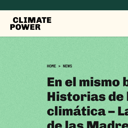
CLIMATE
POWER
Skip to content
Skip to content
HOME
>
NEWS
En el mismo 
Historias de 
climática – L
de las Madr