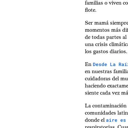
familias o viven c
flote.
Ser mamá siempre h
momentos más difí
de todas partes a
una crisis climátic
los gastos diarios.
Desde La Raí
En
en nuestras famili
cuidadoras del mu
haciendo exactamen
siente cada vez má
La contaminación 
comunidades latina
aire es
donde el
respiratorias. Cua